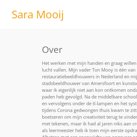
Ga
Sara Mooij
direct
naar
de
hoofdinhoud
Over
Het werken met mijn handen en graag willen
lucht vallen. Mijn vader Ton Mooy is één van
restauratiebeeldhouwers in Nederland en m
stadsbeeldhouwer van Amersfoort en kunstsch
waar ik eigenlijk niet aan kon ontkomen ond
paden heb gevolgd. Na de middelbare school 
en vervolgens onder de tl-lampen en het sys
tijdens Corona gedwongen thuis kwam te zit
boetseren om mijn creativiteit terug te vinden
met tekenen, maar ik had al jaren niks aan cr
als leermeester heb ik toen mijn eerste opdr
Albatros met een spanwijdte van ongeveer ee