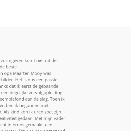
 vormgeven komt niet uit de
 de beste
ijn opa Maarten Mooy was
ilder. Het is dus een passie
anks dat ik eerst de gebaande
een degelijke vervolgopleiding
teemplafond aan de slag. Toen ik
ten ben ik begonnen met
. Als kind kon ik uren zoet zijn
eativiteit gedaan. Met mijn vader
acht in brons gemaakt, een
n meter. Dit was een ontzettend